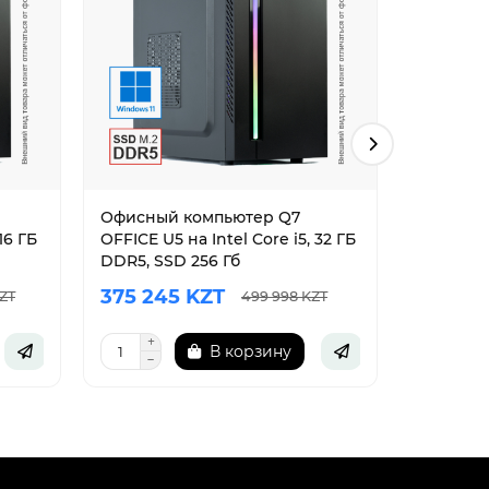
Офисный компьютер Q7
Офисный
16 ГБ
OFFICE U5 на Intel Core i5, 32 ГБ
OFFICE U5
DDR5, SSD 256 Гб
DDR5, SS
375 245 KZT
239 54
ZT
499 998 KZT
В корзину