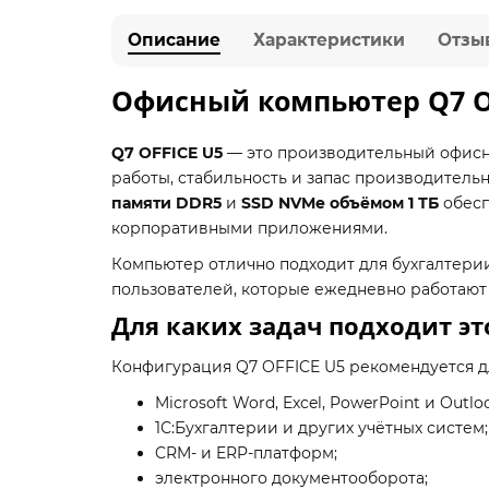
Описание
Характеристики
Отзы
Офисный компьютер Q7 OFFI
Q7 OFFICE U5
— это производительный офисн
работы, стабильность и запас производител
памяти DDR5
и
SSD NVMe объёмом 1 ТБ
обесп
корпоративными приложениями.
Компьютер отлично подходит для бухгалтери
пользователей, которые ежедневно работают 
Для каких задач подходит э
Конфигурация Q7 OFFICE U5 рекомендуется д
Microsoft Word, Excel, PowerPoint и Outlo
1С:Бухгалтерии и других учётных систем;
CRM- и ERP-платформ;
электронного документооборота;