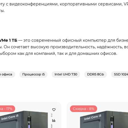
боту с видеоконференциями, корпоративными сервисами, V
ы.
VMe 1 ТБ
— это современный офисный компьютер для бизнес
. Он сочетает высокую производительность, надёжность, 
выбором как для компаний, так и для домашних офисов.
я офиса
Процессор i5
Intel UHD 730
DDR5 8Gb
SSD 102
а - 17%
Скидка - 8%