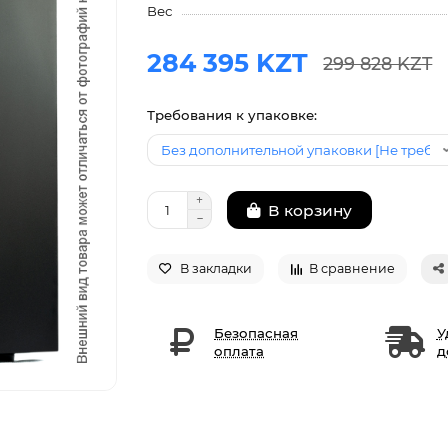
Вес
284 395 KZT
299 828 KZT
Требования к упаковке:
В корзину
В закладки
В сравнение
Безопасная
У
оплата
д