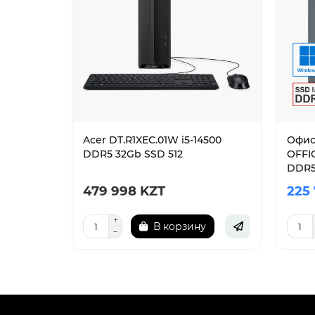
Acer DT.R1XEC.01W i5-14500
Офис
DDR5 32Gb SSD 512
OFFIC
DDR5,
479 998 KZT
225
В корзину