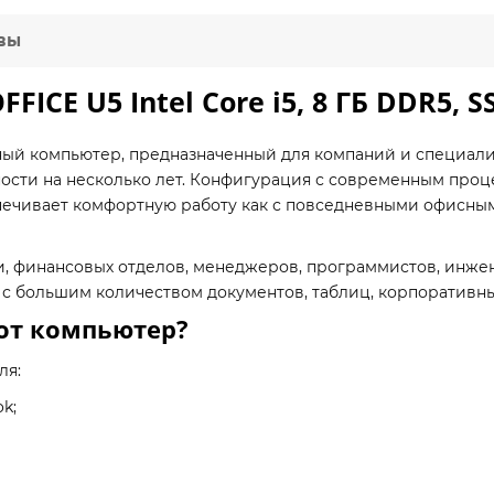
вы
CE U5 Intel Core i5, 8 ГБ DDR5, S
ый компьютер, предназначенный для компаний и специалис
ьности на несколько лет. Конфигурация с современным про
ечивает комфортную работу как с повседневными офисными
и, финансовых отделов, менеджеров, программистов, инжен
с большим количеством документов, таблиц, корпоративны
тот компьютер?
ля:
ok;