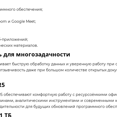
аммного обеспечения;
oom и Google Meet;
б-приложений;
ческих материалов.
ь для многозадачности
ечивает быструю обработку данных и уверенную работу пр
тзывчивость даже при большом количестве открытых докум
R5
R5 обеспечивают комфортную работу с ресурсоёмкими оф
инами, аналитическими инструментами и современными 
одительности для будущих обновлений программного обесп
1 ТБ