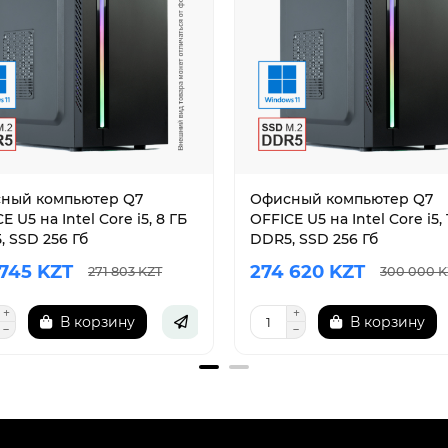
ный компьютер Q7
Офисный компьютер Q7
E U5 на Intel Core i5, 8 ГБ
OFFICE U5 на Intel Core i5, 
 SSD 256 Гб
DDR5, SSD 256 Гб
 745 KZT
274 620 KZT
271 803 KZT
300 000 K
В корзину
В корзину