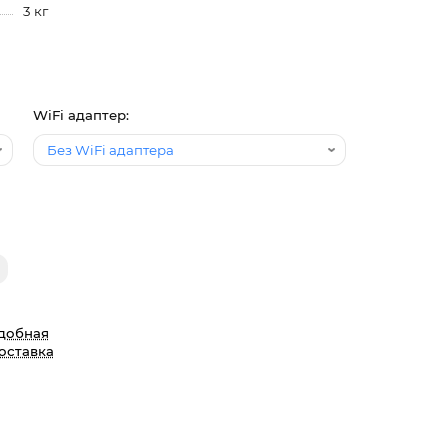
3 кг
WiFi адаптер:
добная
оставка